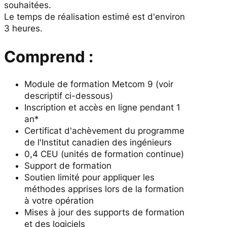
souhaitées.
P
Le temps de réalisation estimé est d'environ
u
3 heures.
m
p
Comprend :
i
n
g
Module de formation Metcom 9
(voir
P
descriptif ci-dessous)
r
Inscription et accès en ligne pendant 1
o
an*
g
Certificat d'achèvement du programme
r
de l'Institut canadien des ingénieurs
a
0,4 CEU (unités de formation continue)
m
Support de formation
Soutien limité pour appliquer les
méthodes apprises lors de la formation
à votre opération
Mises à jour des supports de formation
et des logiciels