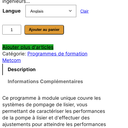
ingénieurs…
Langue
Clair
q
Ajouter au panier
u
a
Ajouter plus d'articles
n
Catégorie:
Programmes de formation
t
Metcom
i
t
Description
é
d
Informations Complémentaires
e
S
Ce programme à module unique couvre les
l
systèmes de pompage de lisier, vous
u
permettant de caractériser les performances
r
de la pompe à lisier et d'effectuer des
r
ajustements pour atteindre les performances
y