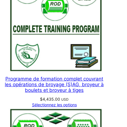
Programme de formation complet couvrant
les opérations de broyage (S)AG, broyeur à
boulets et broyeur à tiges
$
4,435.00
USD
Sélectionnez les options